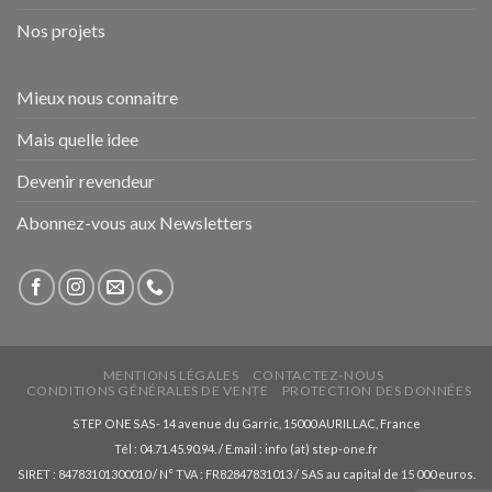
Nos projets
Mieux nous connaitre
Mais quelle idee
Devenir revendeur
Abonnez-vous aux Newsletters
MENTIONS LÉGALES
CONTACTEZ-NOUS
CONDITIONS GÉNÉRALES DE VENTE
PROTECTION DES DONNÉES
STEP ONE SAS- 14 avenue du Garric, 15000 AURILLAC, France
Tél : 04.71.45.90.94. / E.mail : info (at) step-one.fr
SIRET : 84783101300010 / N° TVA : FR82847831013 / SAS au capital de 15 000 euros.