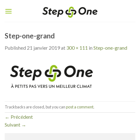
Skip
to
content
Step-one-grand
Published
21 janvier 2019
at
300 × 111
in
Step-one-grand
Trackbacks are closed, but you can
post a comment
.
←
Précédent
Suivant
→