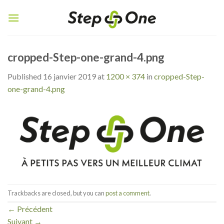
Skip
to
content
cropped-Step-one-grand-4.png
Published
16 janvier 2019
at
1200 × 374
in
cropped-Step-
one-grand-4.png
Trackbacks are closed, but you can
post a comment
.
←
Précédent
Suivant
→