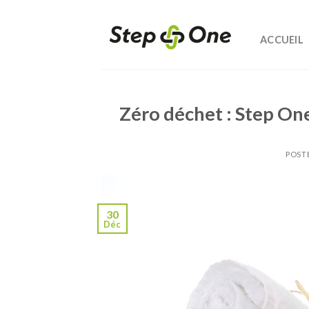
Skip
to
ACCUEIL
content
Zéro déchet : Step On
POST
30
Déc