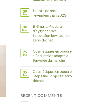
La liste de nos
09
Jan
revendeurs jan 2023
B-Smart: Produits
30
Mar
d’hygiène : des
innovation low-tech et
zéro-déchet
Cosmétiques en poudre
25
Jan
: L’industrie s’adapte à
l’envolée du marché
Cosmétiques en poudre
05
Jan
Step One : objectif zéro
déchet
RECENT COMMENTS
s