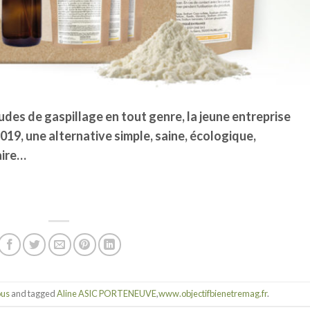
udes de gaspillage en tout genre, la jeune entreprise
19, une alternative simple, saine, écologique,
aire…
ous
and tagged
Aline ASIC PORTENEUVE
,
www.objectifbienetremag.fr
.