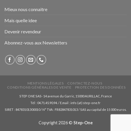
Mieux nous connaitre
Mais quelle idee
Devenir revendeur
Abonnez-vous aux Newsletters
MENTIONS LÉGALES
CONTACTEZ-NOUS
CONDITIONS GÉNÉRALES DE VENTE
PROTECTION DES DONNÉES
STEP ONE SAS- 14 avenue du Garric, 15000 AURILLAC, France
Tél : 04.71.45.90.94. / E.mail : info (at) step-one.fr
SIRET : 84783101300010 / N° TVA : FR82847831013 / SAS au capital de 15 000 euros.
Copyright 2026 ©
Step-One