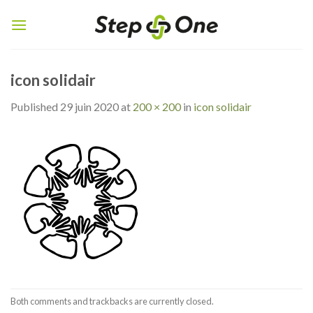
Skip
to
content
icon solidair
Published
29 juin 2020
at
200 × 200
in
icon solidair
Both comments and trackbacks are currently closed.