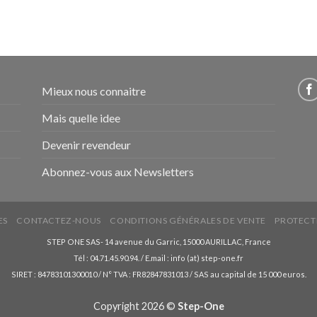
Mieux nous connaitre
Mais quelle idee
Devenir revendeur
Abonnez-vous aux Newsletters
ES
CONTACTEZ-NOUS
CONDITIONS GÉNÉRALES DE VENTE
PROTECT
STEP ONE SAS- 14 avenue du Garric, 15000 AURILLAC, France
Tél : 04.71.45.90.94. / E.mail : info (at) step-one.fr
SIRET : 84783101300010 / N° TVA : FR82847831013 / SAS au capital de 15 000 euros.
Copyright 2026 ©
Step-One